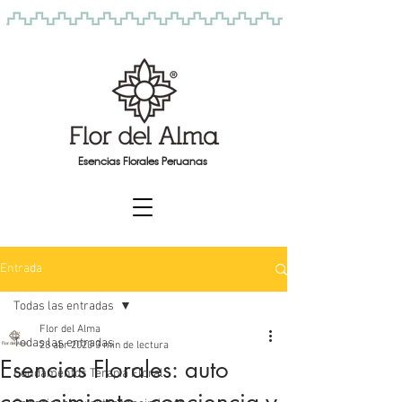
Esencias Florales Peruanas
Entrada
Todas las entradas
Flor del Alma
Todas las entradas
28 abr 2020
3 min de lectura
Esencias Florales: auto
Fundamentos Terapia Floral