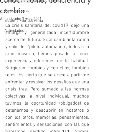
conocimiento, conciencia y
Consciencia y autoconocimiento
cambio
Terapia Floral
Actualizado:
3 may 2021
Sistema Flor del Alma
La crisis sanitaria del covid19, dejo una 
Actividades
amarga y generalizada incertidumbre 
acerca del futuro. Sí, al cambiar la rutina 
y salir del “piloto automático”, todos o la 
gran mayoría, hemos pasado a tener 
experiencias diferentes de lo habitual. 
Surgieron cambios y con ellos, también 
retos. Es cierto que se crece a partir de 
enfrentar y resolver los desafíos que una 
crisis trae. Pero sumado a las normas 
colectivas, a nivel individual, muchos 
tuvimos la oportunidad (obligados) de 
detenernos y descubrir en nosotros o 
con los otros, memorias, pensamientos, 
sentimientos y sensaciones, con las que 
habíamos perdido intimidad. Somos 