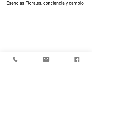
 Esencias Florales, conciencia y cambio 
Los efectos son excelentes para todos 
los que estamos en el movimiento del 
cambio. La toma de esencias, aumenta 
la consciencia, eleva la vibración  y te da 
distancia de los problemas, si hay 
dificultades u obstáculos, los resuelves, 
no explotas emocionalmente, tienes 