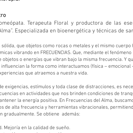
tro
homeópata. Terapeuta Floral y productora de las ese
lma”. Especializada en bioenergética y técnicas de san
 sólida, que objetos como rocas o metales y el mismo cuerpo
ómicas vibrando en FRECUENCIAS. Que, mediante el fenómeno
e objetos o energías que vibran bajo la misma frecuencia. Y qu
, influencian la forma como interactuamos (física – emocional 
experiencias que atraemos a nuestra vida.
de exigencias, estímulos y toda clase de distracciones, es nece
uencias en actividades que nos brinden condiciones de tranq
antener la energía positiva. En Frecuencias del Alma, buscamo
dos de alta frecuencia y herramientas vibracionales, permitie
nen gradualmente. Se obtiene además:
ad. Mejoría en la calidad de sueño.