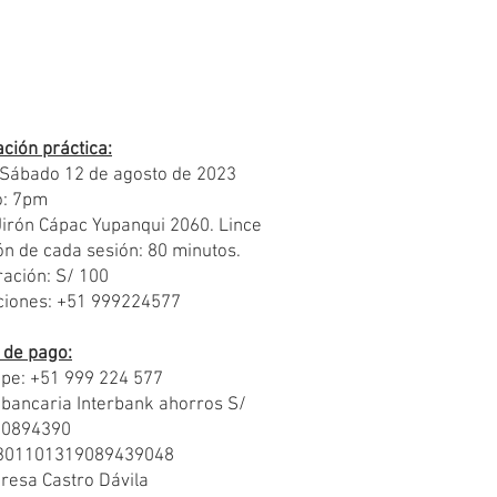
ción práctica:
 Sábado 12 de agosto de 2023
o: 7pm
Jirón Cápac Yupanqui 2060. Lince
n de cada sesión: 80 minutos.
ación: S/ 100
pciones: +51 999224577
 de pago:
ape: +51 999 224 577
 bancaria Interbank ahorros S/
90894390
0301101319089439048
resa Castro Dávila