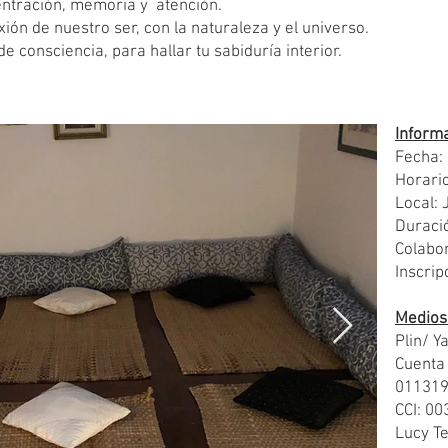
entración, memoria y atención.
xión de nuestro ser, con la naturaleza y el universo.
e consciencia, para hallar tu sabiduría interior.
Informa
Fecha:
Horari
Local: 
Duració
Colabor
Inscri
Medios
Plin/ Y
Cuenta
01131
CCI: 0
Lucy Te