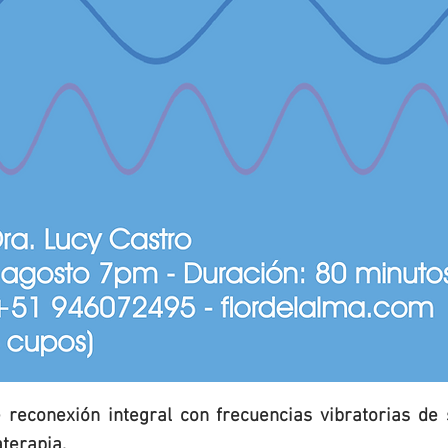
 reconexión integral con frecuencias vibratorias de s
terapia.