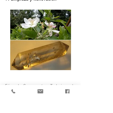
Fórmula Compuesta - Trabaja en la
limpieza del cuerpo mental. Purifica
el elemento tierra a través de la luz
del alma, posibilitando el flujo de
frecuencias más elevadas en
nuestros cuerpos sutiles sin