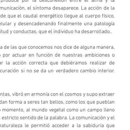
roduce por la desconexión entre el alma y la 
municación, el síntoma desaparece. La acción de la 
de que el caudal energético llegue al cuerpo físico, 
elular y desencadenando finalmente una patología 
tud y conductas, que el individuo ha desarrollado.. 
a de las que conocemos nos dice de alguna manera, 
 por actuar en función de nuestras ambiciones o 
r la acción correcta que debiéramos realizar de 
curación si no se da un verdadero cambio interior. 
ntas, vibró en armonía con el cosmos y supo extraer 
dan forma a seres tan bellos, como los que pueblan 
do momento, al mundo vegetal como un campo lleno 
estricto sentido de la palabra. La comunicación y el 
aturaleza le permitió acceder a la sabiduría que 