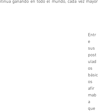
ontinua ganando en todo el mundo, cada vez mayor 
Entr
e 
sus 
post
ulad
os 
básic
os 
afir
mab
a 
que 