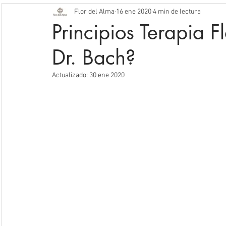
Flor del Alma
16 ene 2020
4 min de lectura
Sistema Flor del Alma
Actividades
Principios Terapia Fl
Dr. Bach?
Actualizado:
30 ene 2020