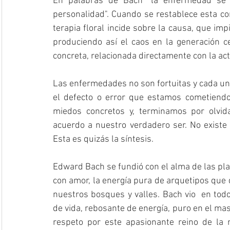
En palabras de Bach "la enfermedad se p
personalidad". Cuando se restablece esta co
terapia floral incide sobre la causa, que impi
produciendo así el caos en la generación c
concreta, relacionada directamente con la acti
Las enfermedades no son fortuitas y cada un
el defecto o error que estamos cometiendo
miedos concretos y, terminamos por olvida
acuerdo a nuestro verdadero ser. No existe 
Esta es quizás la síntesis.
Edward Bach se fundió con el alma de las pla
con amor, la energía pura de arquetipos que 
nuestros bosques y valles. Bach vio  en to
de vida, rebosante de energía, puro en el mas 
respeto por este apasionante reino de la n